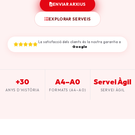
ENVIAR ARXIUS
EXPLORAR SERVEIS
La satisfacció dels clients és la nostra garantia a
Google
+30
A4–A0
Servei Àgil
ANYS D'HISTÒRIA
FORMATS (A4–A0)
SERVEI ÀGIL