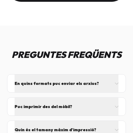
PREGUNTES FREQÜENTS
En quins formats puc enviar els arxius?
L'ideal és el format PDF, ja que assegura que el
disseny no es mogui. També acceptem JPG, PNG,
Puc imprimir des del mòbil?
Word i Excel.
I tant! Pots enviar el fitxer per correu mentre vens
cap aquí i el procesarem segons el volum de feina.
Quin és el tamany màxim d'impressió?