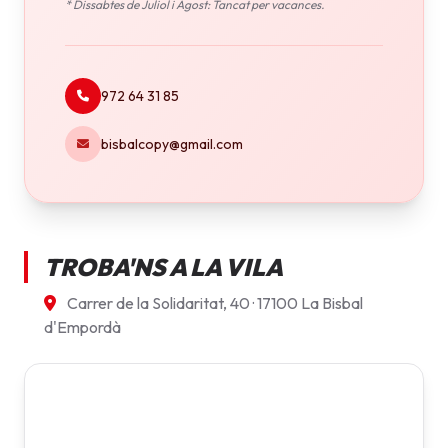
* Dissabtes de Juliol i Agost: Tancat per vacances.
972 64 31 85
bisbalcopy@gmail.com
TROBA'NS A LA VILA
Carrer de la Solidaritat, 40 · 17100 La Bisbal
d'Empordà