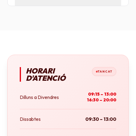
Tenim plotters de gran format que ens permeten
imprimir fins a tamany A0 (84x118 cm) o rotlles
continus.
HORARI
TANCAT
D'ATENCIÓ
09:15 – 13:00
Dilluns a Divendres
16:30 – 20:00
Dissabtes
09:30 – 13:00