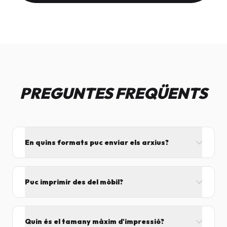
PREGUNTES FREQÜENTS
En quins formats puc enviar els arxius?
L'ideal és el format PDF, ja que assegura que el
disseny no es mogui. També acceptem JPG, PNG,
Puc imprimir des del mòbil?
Word i Excel.
I tant! Pots enviar el fitxer per correu mentre vens
cap aquí i el procesarem segons el volum de feina.
Quin és el tamany màxim d'impressió?