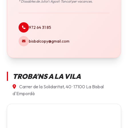
* Dissabtes de Juliol i Agost: Tancat per vacances.
972 64 31 85
bisbalcopy@gmail.com
TROBA'NS A LA VILA
Carrer de la Solidaritat, 40 · 17100 La Bisbal
d'Empordà