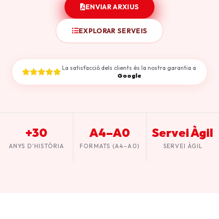
ENVIAR ARXIUS
EXPLORAR SERVEIS
La satisfacció dels clients és la nostra garantia a
Google
+30
A4–A0
Servei Àgil
ANYS D'HISTÒRIA
FORMATS (A4–A0)
SERVEI ÀGIL