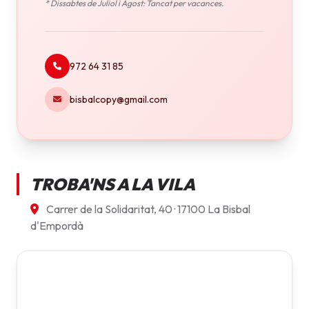
* Dissabtes de Juliol i Agost: Tancat per vacances.
972 64 31 85
bisbalcopy@gmail.com
TROBA'NS A LA VILA
Carrer de la Solidaritat, 40 · 17100 La Bisbal
d'Empordà