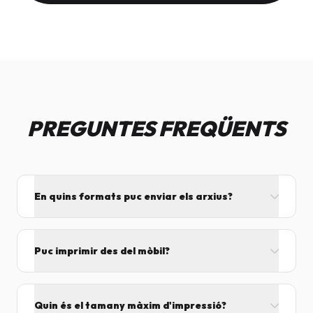
PREGUNTES FREQÜENTS
En quins formats puc enviar els arxius?
L'ideal és el format PDF, ja que assegura que el
disseny no es mogui. També acceptem JPG, PNG,
Puc imprimir des del mòbil?
Word i Excel.
I tant! Pots enviar el fitxer per correu mentre vens
cap aquí i el procesarem segons el volum de feina.
Quin és el tamany màxim d'impressió?