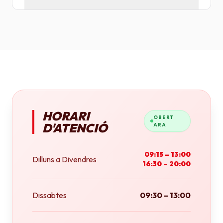
Tenim plotters de gran format que ens permeten
imprimir fins a tamany A0 (84x118 cm) o rotlles
continus.
HORARI
OBERT
D'ATENCIÓ
ARA
09:15 – 13:00
Dilluns a Divendres
16:30 – 20:00
Dissabtes
09:30 – 13:00