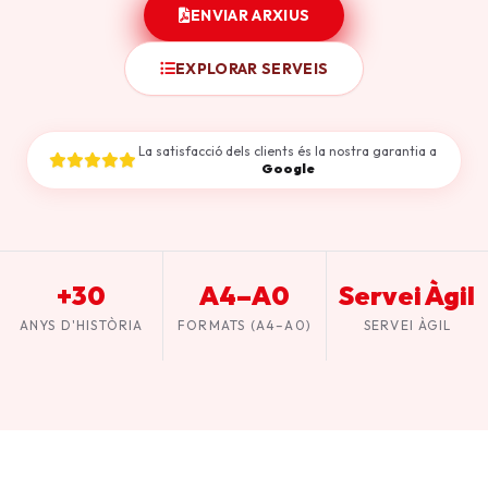
ENVIAR ARXIUS
EXPLORAR SERVEIS
La satisfacció dels clients és la nostra garantia a
Google
+30
A4–A0
Servei Àgil
ANYS D'HISTÒRIA
FORMATS (A4–A0)
SERVEI ÀGIL