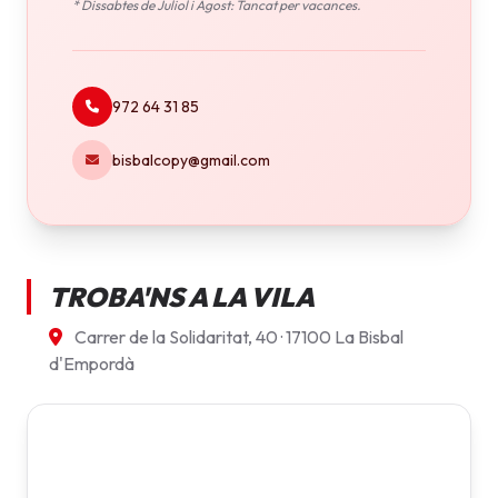
* Dissabtes de Juliol i Agost: Tancat per vacances.
972 64 31 85
bisbalcopy@gmail.com
TROBA'NS A LA VILA
Carrer de la Solidaritat, 40 · 17100 La Bisbal
d'Empordà