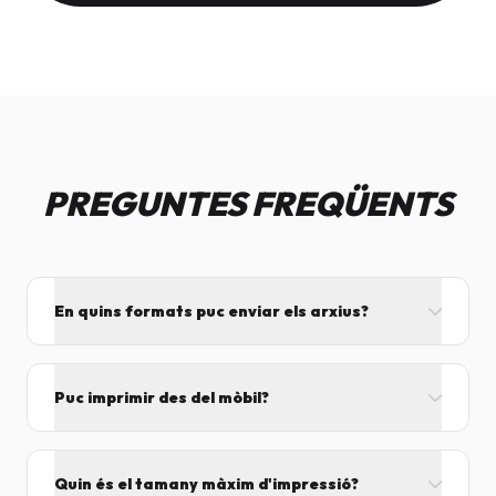
PREGUNTES FREQÜENTS
En quins formats puc enviar els arxius?
L'ideal és el format PDF, ja que assegura que el
disseny no es mogui. També acceptem JPG, PNG,
Puc imprimir des del mòbil?
Word i Excel.
I tant! Pots enviar el fitxer per correu mentre vens
cap aquí i el procesarem segons el volum de feina.
Quin és el tamany màxim d'impressió?