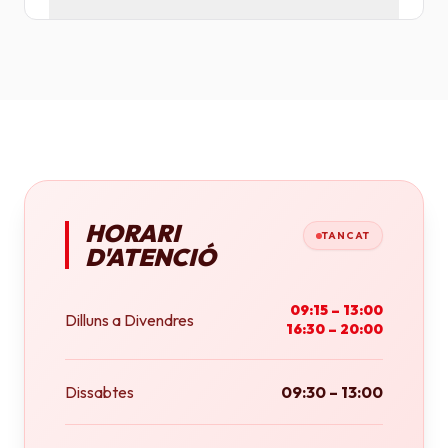
Tenim plotters de gran format que ens permeten
imprimir fins a tamany A0 (84x118 cm) o rotlles
continus.
HORARI
TANCAT
D'ATENCIÓ
09:15 – 13:00
Dilluns a Divendres
16:30 – 20:00
Dissabtes
09:30 – 13:00