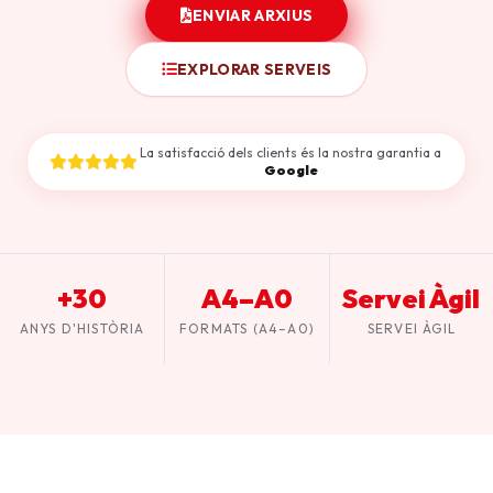
ENVIAR ARXIUS
EXPLORAR SERVEIS
La satisfacció dels clients és la nostra garantia a
Google
+30
A4–A0
Servei Àgil
ANYS D'HISTÒRIA
FORMATS (A4–A0)
SERVEI ÀGIL