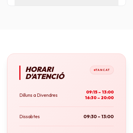
Tenim plotters de gran format que ens permeten
imprimir fins a tamany A0 (84x118 cm) o rotlles
continus.
HORARI
TANCAT
D'ATENCIÓ
09:15 – 13:00
Dilluns a Divendres
16:30 – 20:00
Dissabtes
09:30 – 13:00