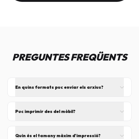
PREGUNTES FREQÜENTS
En quins formats puc enviar els arxius?
L'ideal és el format PDF, ja que assegura que el
disseny no es mogui. També acceptem JPG, PNG,
Puc imprimir des del mòbil?
Word i Excel.
I tant! Pots enviar el fitxer per correu mentre vens
cap aquí i el procesarem segons el volum de feina.
Quin és el tamany màxim d'impressió?