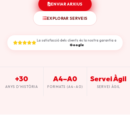
ENVIAR ARXIUS
EXPLORAR SERVEIS
La satisfacció dels clients és la nostra garantia a
Google
+30
A4–A0
Servei Àgil
ANYS D'HISTÒRIA
FORMATS (A4–A0)
SERVEI ÀGIL