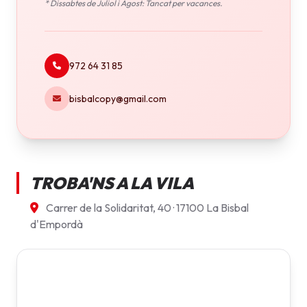
* Dissabtes de Juliol i Agost: Tancat per vacances.
972 64 31 85
bisbalcopy@gmail.com
TROBA'NS A LA VILA
Carrer de la Solidaritat, 40 · 17100 La Bisbal
d'Empordà